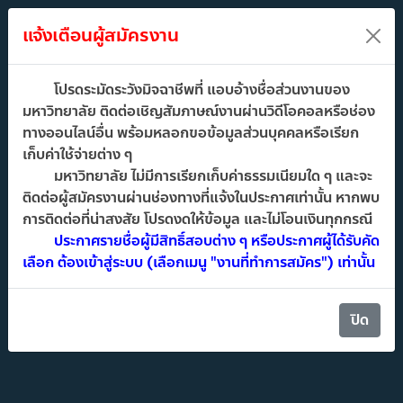
CMU HR
แจ้งเตือนผู้สมัครงาน
e-Recruitment
โปรดระมัดระวังมิจฉาชีพที่ แอบอ้างชื่อส่วนงานของ
มหาวิทยาลัย ติดต่อเชิญสัมภาษณ์งานผ่านวิดีโอคอลหรือช่อง
ทางออนไลน์อื่น พร้อมหลอกขอข้อมูลส่วนบุคคลหรือเรียก
เก็บค่าใช้จ่ายต่าง ๆ
มหาวิทยาลัย ไม่มีการเรียกเก็บค่าธรรมเนียมใด ๆ และจะ
ติดต่อผู้สมัครงานผ่านช่องทางที่แจ้งในประกาศเท่านั้น หากพบ
การติดต่อที่น่าสงสัย โปรดงดให้ข้อมูล และไม่โอนเงินทุกกรณี
ประกาศรายชื่อผู้มีสิทธิ์สอบต่าง ๆ หรือประกาศผู้ได้รับคัด
เลือก ต้องเข้าสู่ระบบ (เลือกเมนู "งานที่ทำการสมัคร") เท่านั้น
ปิด