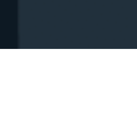
Job Posting
Show
entries
Search: