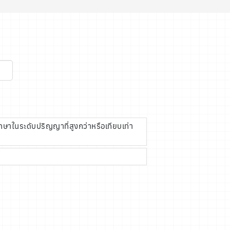
กษาในระดับปริญญาที่สูงกว่าหรือเทียบเท่า