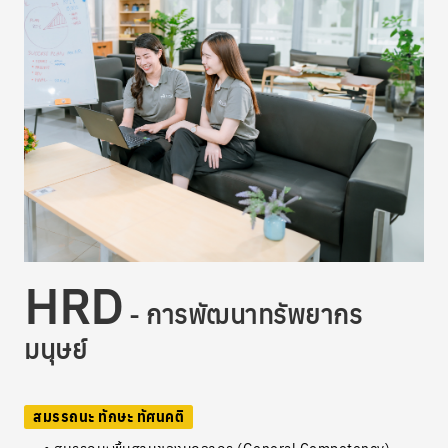
HRD
- การพัฒนาทรัพยากร
มนุษย์
สมรรถนะ ทักษะ ทัศนคติ