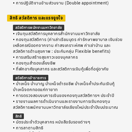
• การปฏิบัติงานข้ามส่วนงาน (Double appointment)
สิทธิ สวัสดิการ และแรงจูงใจ
สวัสดิการพนักงานมหาวิทยาลัย
• เงินทุนสวัสดิการบุคลากรสำนักงานมหาวิทยาลัย
• กองทุนสวัสดิการ (ค่าเล่าเรียนบุตร ค่ารักษาพยาบาล เงินช่วย
เหลือกรณีออกจากงาน ค่าสงเคราะห์ศพ ค่าเช่าบ้าน และ
สวัสดิการด้านสุขภาพ : ประกันกลุ่ม Flexible benefits)
• การเสริมสร้างสุขภาวะของบุคลากร
• กองทุนสำรองเลี้ยงชีพ
• ที่พักอาศัยบุคลากร และสวัสดิการเงินกู้เพื่อที่อยู่อาศัย
สวัสดิการข้าราชการ
• บำเหน็จ บำนาญ บำเหน็จดำรงชีพ บำเหน็จค้ำประกันเงินกู้
บำเหน็จตกทอดแก่ทายาท
• การตรวจสอบงบการเงินของกองทุนสวัสดิการฯ ประจำปี
• รายงานผลการดำเนินงานและรายงานการเงินกองทุน
สวัสดิการพนักงานมหาวิทยาลัยเชียงใหม่ประจำปีงบประมาณ
สิทธิ
• บัตรประจำตัวบุคลากร หนังสือรับรองต่างๆ
• การลาตามสิทธิ