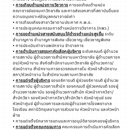
•
การเทียบตำแหน่งทางวิชาการ
การขอเทียบตำแหน่ง
คณาจารย์ของมหาวิทยาลัย และการส่งเอกสารที่สถาบันอื่นขอ
ความอนุเคราะห์ข้อมูลคณาจารย์เก่า
• การเทียบเคียงสาขาวิชาตามประกาศ ก.พ.อ.
• การประชุมคณะกรรมการตำแหน่งทางวิชาการ (กพว.)
•
การขอตำแหน่งสายสนับสนุนให้ดำรงตำแหน่งสูงขึ้น
ระดับ
ชำนาญการ ชำนาญการพิเศษ เชี่ยวชาญ เชี่ยวชาญพิเศษ
• การประเมินค่างานพนักงาน ข้าราชการ
•
การดำเนินการสรรหาคัดเลือกผู้บริหาร
ระดับคณบดี ผู้อำนวย
การสถาบัน ผู้อำนวยการสำนักงานมหาวิทยาลัย ผู้อำนวยการก
อง/หัวหน้างาน สังกัดสำนักงานมหาวิทยาลัย ผู้อำนวยการ/
หัวหน้างาน สำนักงานการตรวจสอบภายใน หัวหน้าสำนักงาน
สภา/หัวหน้างาน ในสำนักงานสภามหาวิทยาลัย
•
การแต่งตั้งผู้บริหาร
รองอธิการบดี ผู้ช่วยอธิการบดี ผู้อำนวย
การสถาบัน ผู้อำนวยการสำนัก รองคณบดี ผู้ช่วยคณบดี รองผู้
อำนวยการสถาบัน รองผู้อำนวยการสำนัก หัวหน้าภาควิชา/
สำนักวิชา รองหัวหน้าภาควิชา/สำนักวิชา หัวหน้าศูนย์ รอง
หัวหน้าศูนย์ ผู้อำนวยการและรองผู้อำนวยการโรงพยาบาล
โรงเรียน สถานีวิทยุเลขานุการส่วนงาน หัวหน้างาน และหัวหน้า
ฝ่าย
• การแต่งตั้งรักษาการแทนและการอนุมัติลาออกของผู้บริหาร
•
การแต่งตั้งคณะกรรมการ
คณะกรรมการดำเนินการคัดเลือก